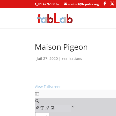
01 47 92 88 67
contact@lepoles.org
Maison Pigeon
Juil 27, 2020
|
realisations
View Fullscreen
Skip
to
PDF
content