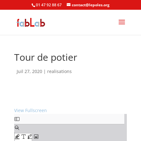
01 47 92 88 67
contact@lepoles.org
Tour de potier
Juil 27, 2020
|
realisations
View Fullscreen
Skip
to
PDF
content